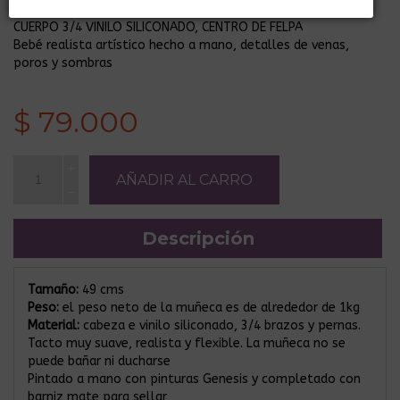
En Stock
CUERPO 3/4 VINILO SILICONADO, CENTRO DE FELPA
Bebé realista artístico hecho a mano, detalles de venas,
poros y sombras
$ 79.000
Descripción
Tamaño:
49 cms
Peso:
el peso neto de la muñeca es de alrededor de 1kg
Material:
cabeza e vinilo siliconado, 3/4 brazos y pernas.
Tacto muy suave, realista y flexible. La muñeca no se
puede bañar ni ducharse
Pintado a mano con pinturas Genesis y completado con
barniz mate para sellar